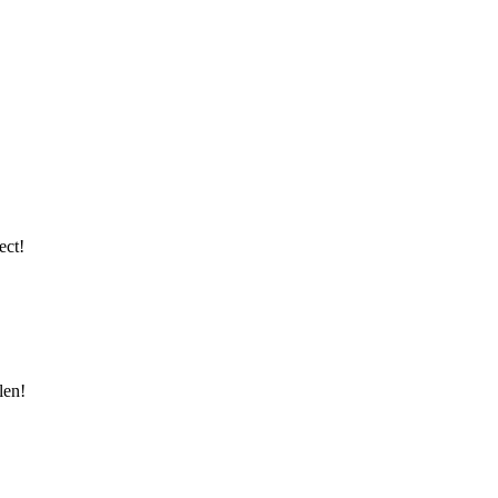
ect!
len!