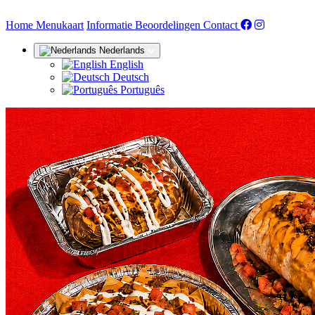
(huidige)
Home
Menukaart
Informatie
Beoordelingen
Contact
Nederlands
English
Deutsch
Português