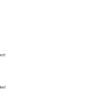
ect!
len!